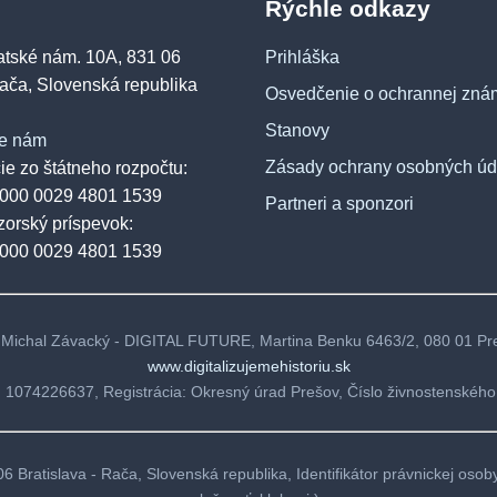
Rýchle odkazy
atské nám. 10A, 831 06
Prihláška
Rača, Slovenská republika
Osvedčenie o ochrannej zná
Stanovy
te nám
Zásady ochrany osobných úd
ie zo štátneho rozpočtu:
0000 0029 4801 1539
Partneri a sponzori
zorský príspevok:
0000 0029 4801 1539
. Michal Závacký - DIGITAL FUTURE, Martina Benku 6463/2, 080 01 Pre
www.digitalizujemehistoriu.sk
 1074226637, Registrácia: Okresný úrad Prešov, Číslo živnostenského 
6 Bratislava - Rača, Slovenská republika, Identifikátor právnickej oso