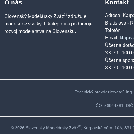
O nás
Kontakt
®
Adresa: Karp
Slovenský Modelársky Zväz
združuje
Bratislava - 
modelárov všetkých kategórií a podporuje
Telefón:
rozvoj modelárstva na Slovensku.
Email:
Napíš
Účet na dotác
SK 79 1100 
Účet na spon
SK 79 1100 
Technický prevádzkovateľ: Ing
IČO: 56944381, DIČ:
®
© 2026 Slovenský Modelársky Zväz
, Karpatské nám. 10A, 831 0